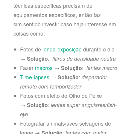
técnicas específicas precisam de
equipamentos específicos, então faz
sim sentido investir caso haja interesse em
coisas como:
Fotos de
longa-exposição
durante o dia
→
Solução
:
filtros de densidade neutra
Fazer
macros
→
Solução
:
lentes macro
Time-lapses
→
Solução
:
disparador
remoto com temporizador
Fotos com efeito de Olho de Peixe
→
Solução
: lentes super angulares/fish-
eye
Fotografar animais/aves selvagens de
longe →
Solução
:
lentes com maior