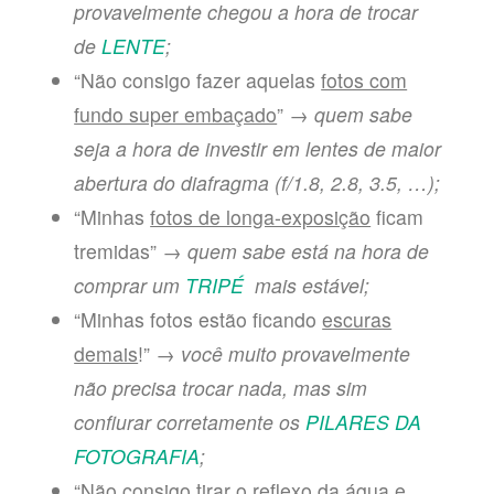
provavelmente chegou a hora de trocar
de
LENTE
;
“Não consigo fazer aquelas
fotos com
fundo super embaçado
” →
quem sabe
seja a hora de investir em lentes de maior
abertura do diafragma (f/1.8, 2.8, 3.5, …);
“Minhas
fotos de longa-exposição
ficam
tremidas” →
quem sabe está na hora de
comprar um
TRIPÉ
mais estável;
“Minhas fotos estão ficando
escuras
demais
!” →
você muito provavelmente
não precisa trocar nada, mas sim
confiurar corretamente os
PILARES DA
FOTOGRAFIA
;
“Não consigo
tirar o reflexo
da água e