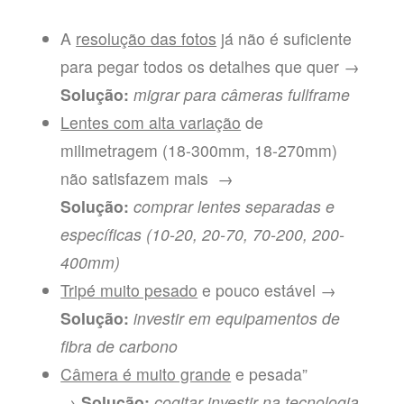
A
resolução das fotos
já não é suficiente
para pegar todos os detalhes que quer →
Solução:
migrar para câmeras fullframe
Lentes com alta variação
de
milimetragem (18-300mm, 18-270mm)
não satisfazem mais →
Solução:
comprar lentes separadas e
específicas (
10-20, 20-70, 70-200, 200-
400mm)
Tripé muito pesado
e pouco estável →
Solução:
investir em equipamentos de
fibra de carbono
Câmera é muito grande
e pesada”
→
Solução:
cogitar investir na tecnologia