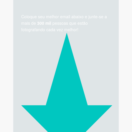
Coloque seu melhor email abaixo e junte-se a
mais de
300 mil
pessoas que estão
fotografando cada vez melhor!