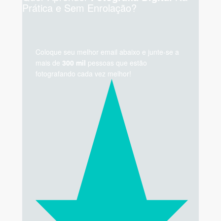
Prática e Sem Enrolação?
Coloque seu melhor email abaixo e junte-se a
mais de
300 mil
pessoas que estão
fotografando cada vez melhor!