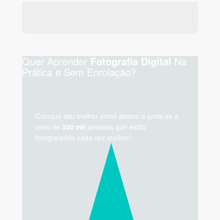
Quer Aprender
Na
Fotografia Digital
Prática e Sem Enrolação?
Coloque seu melhor email abaixo e junte-se a
mais de
300 mil
pessoas que estão
fotografando cada vez melhor!