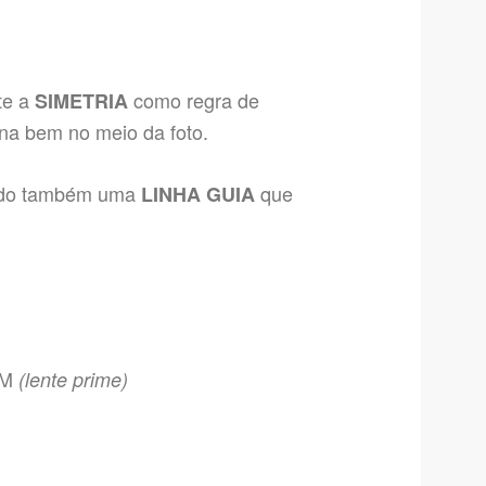
te a
como regra de
SIMETRIA
una bem no meio da foto.
ando também uma
que
LINHA GUIA
SM
(lente prime)