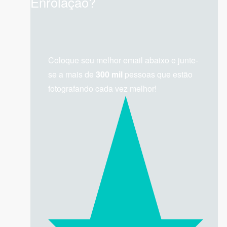
Enrolação?
Coloque seu melhor email abaixo e junte-
se a mais de
300 mil
pessoas que estão
fotografando cada vez melhor!