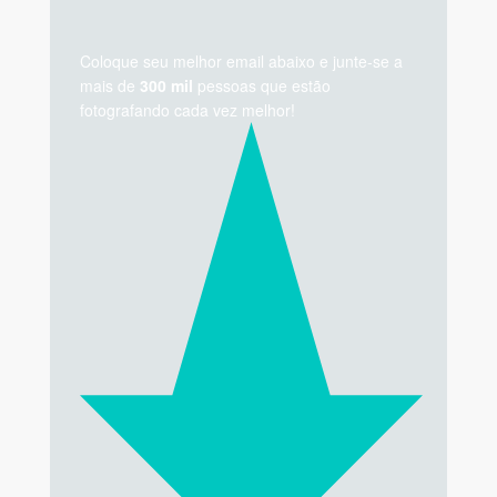
Coloque seu melhor email abaixo e junte-se a
mais de
300 mil
pessoas que estão
fotografando cada vez melhor!