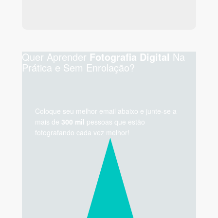
Quer Aprender
Na
Fotografia Digital
Prática e Sem Enrolação?
Coloque seu melhor email abaixo e junte-se a
mais de
300 mil
pessoas que estão
fotografando cada vez melhor!