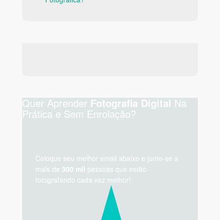
Quer Aprender
Na
Fotografia Digital
Prática e Sem Enrolação?
Coloque seu melhor email abaixo e junte-se a
mais de
300 mil
pessoas que estão
fotografando cada vez melhor!