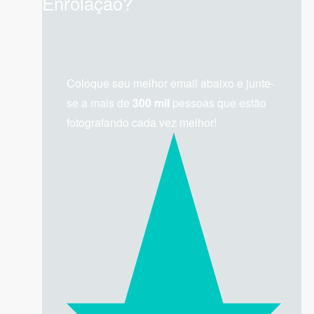
Enrolação?
Coloque seu melhor email abaixo e junte-
se a mais de
300 mil
pessoas que estão
fotografando cada vez melhor!