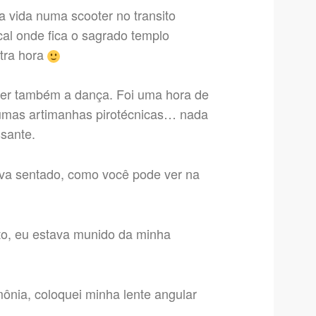
a vida numa scooter no transito
cal onde fica o sagrado templo
utra hora
a ver também a dança. Foi uma hora de
gumas artimanhas pirotécnicas… nada
ssante.
stava sentado, como você pode ver na
o, eu estava munido da minha
imônia, coloquei minha lente angular