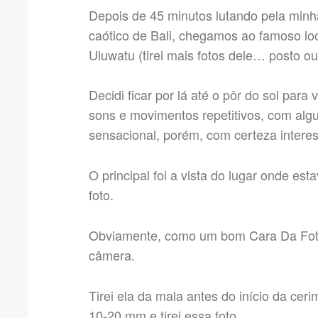
Depois de 45 minutos lutando pela minh
caótico de Bali, chegamos ao famoso lo
Uluwatu (tirei mais fotos dele… posto o
Decidi ficar por lá até o pôr do sol par
sons e movimentos repetitivos, com al
sensacional, porém, com certeza intere
O principal foi a vista do lugar onde e
foto.
Obviamente, como um bom Cara Da Fot
câmera.
Tirei ela da mala antes do início da cer
10-20 mm e tirei essa foto.