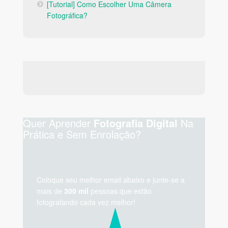
[Tutorial] Como Escolher Uma Câmera
Fotográfica?
Quer Aprender
Na
Fotografia Digital
Prática e Sem Enrolação?
Coloque seu melhor email abaixo e junte-se a
mais de
300 mil
pessoas que estão
fotografando cada vez melhor!