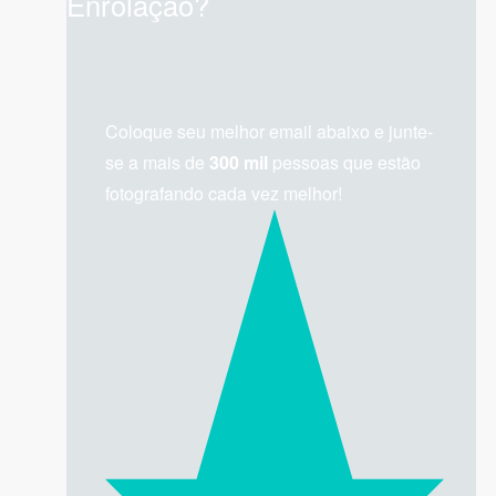
Enrolação?
Coloque seu melhor email abaixo e junte-
se a mais de
300 mil
pessoas que estão
fotografando cada vez melhor!