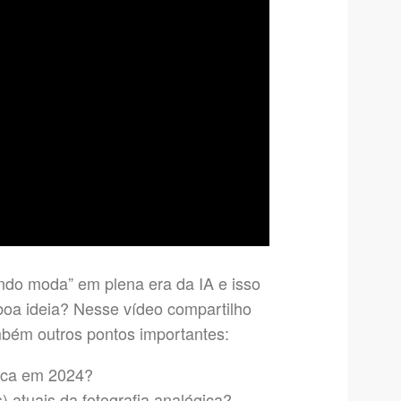
rando moda” em plena era da IA e isso
oa ideia? Nesse vídeo compartilho
mbém outros pontos importantes:
ica em 2024?
 atuais da fotografia analógica?