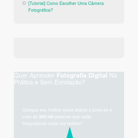
[Tutorial] Como Escolher Uma Câmera
Fotográfica?
Quer Aprender
Na
Fotografia Digital
Prática e Sem Enrolação?
Coloque seu melhor email abaixo e junte-se a
mais de
300 mil
pessoas que estão
fotografando cada vez melhor!