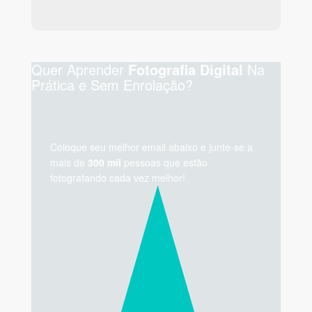
Quer Aprender
Na
Fotografia Digital
Prática e Sem Enrolação?
Coloque seu melhor email abaixo e junte-se a
mais de
300 mil
pessoas que estão
fotografando cada vez melhor!