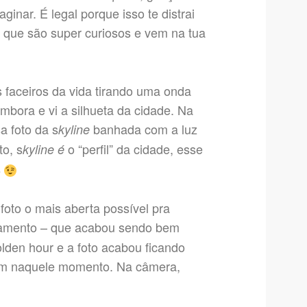
inar. É legal porque isso te distrai
s que são super curiosos e vem na tua
faceiros da vida tirando uma onda
embora e vi a silhueta da cidade. Na
a foto da s
banhada com a luz
kyline
to, s
o “perfil” da cidade, esse
kyline é
s
foto o mais aberta possível pra
samento – que acabou sendo bem
olden hour e a foto acabou ficando
am naquele momento. Na câmera,