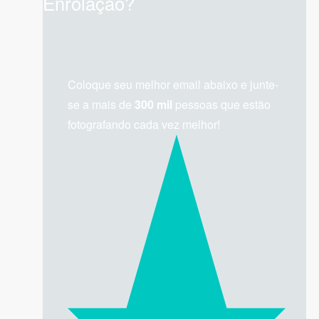
Enrolação?
Coloque seu melhor email abaixo e junte-
se a mais de
300 mil
pessoas que estão
fotografando cada vez melhor!