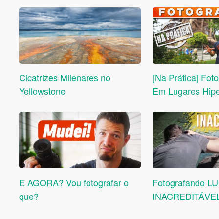
Cicatrizes Milenares no
[Na Prática] Foto
Yellowstone
Em Lugares Hiper
E AGORA? Vou fotografar o
Fotografando L
que?
INACREDITÁVE