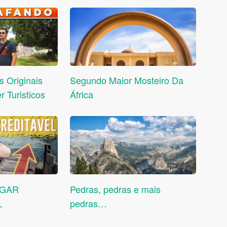
s Originais
Segundo Maior Mosteiro Da
 Turisticos
África
UGAR
Pedras, pedras e mais
L
pedras…