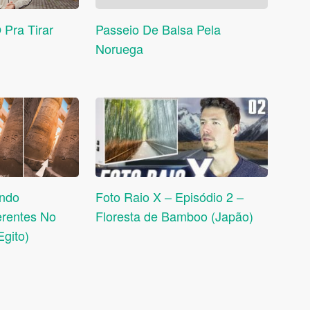
 Pra Tirar
Passeio De Balsa Pela
Noruega
ando
Foto Raio X – Episódio 2 –
erentes No
Floresta de Bamboo (Japão)
gito)