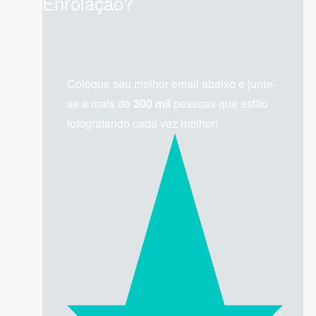
Enrolação?
Coloque seu melhor email abaixo e junte-
se a mais de
300 mil
pessoas que estão
fotografando cada vez melhor!