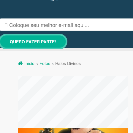
Início
Fotos
Raios Divinos