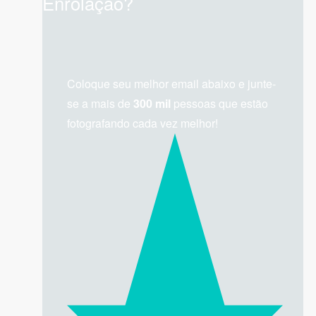
Enrolação?
Coloque seu melhor email abaixo e junte-
se a mais de
300 mil
pessoas que estão
fotografando cada vez melhor!