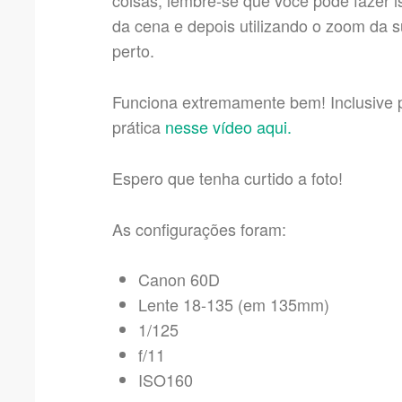
coisas, lembre-se que você pode fazer 
da cena e depois utilizando o zoom da s
perto.
Funciona extremamente bem! Inclusive 
prática
nesse vídeo aqui.
Espero que tenha curtido a foto!
As configurações foram:
Canon 60D
Lente 18-135 (em 135mm)
1/125
f/11
ISO160