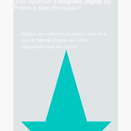
Quer Aprender
Na
Fotografia Digital
Prática e Sem Enrolação?
Coloque seu melhor email abaixo e junte-se a
mais de
300 mil
pessoas que estão
fotografando cada vez melhor!