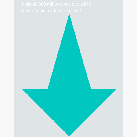
mais de
300 mil
pessoas que estão
fotografando cada vez melhor!