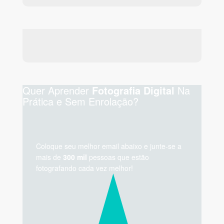
Quer Aprender
Na
Fotografia Digital
Prática e Sem Enrolação?
Coloque seu melhor email abaixo e junte-se a
mais de
300 mil
pessoas que estão
fotografando cada vez melhor!