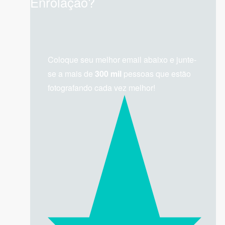
Enrolação?
Coloque seu melhor email abaixo e junte-
se a mais de
300 mil
pessoas que estão
fotografando cada vez melhor!