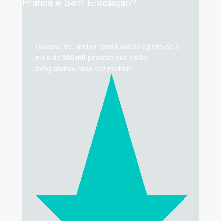
Prática e Sem Enrolação?
Coloque seu melhor email abaixo e junte-se a
mais de
300 mil
pessoas que estão
fotografando cada vez melhor!