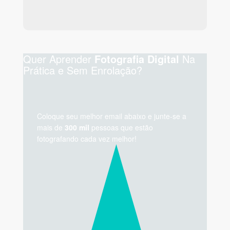
Quer Aprender
Na
Fotografia Digital
Prática e Sem Enrolação?
Coloque seu melhor email abaixo e junte-se a
mais de
300 mil
pessoas que estão
fotografando cada vez melhor!