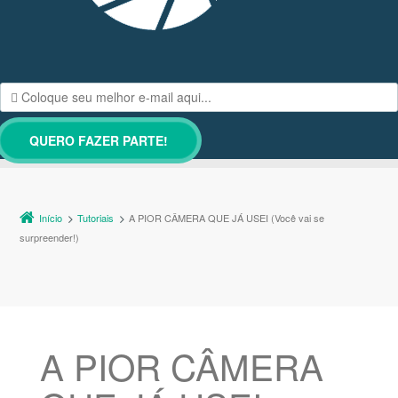
Início
Tutoriais
A PIOR CÂMERA QUE JÁ USEI (Você vai se
surpreender!)
A PIOR CÂMERA