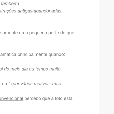
)
o também
struções antigas/abandonadas,
am somente uma pequena parte do que,
…
dramática principalmente quando:
ol do meio dia ou tempo muito
rem” (
por vários motivos, mas
onvencional
percebo que a foto está