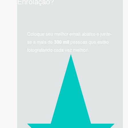
Enrolação?
Coloque seu melhor email abaixo e junte-
se a mais de
300 mil
pessoas que estão
fotografando cada vez melhor!