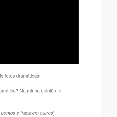
s fotos dramáticas!
ramática? Na minha opinião, o
)
 pontos e fraca em outros