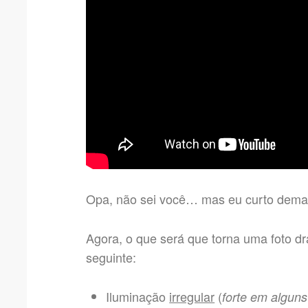
Opa, não sei você… mas eu curto demai
Agora, o que será que torna uma foto d
seguinte:
Iluminação
irregular
(
forte em alguns