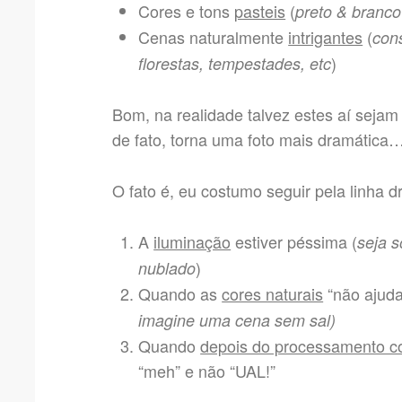
Cores e tons
pasteis
(
preto & branc
Cenas naturalmente
intrigantes
(
con
)
florestas, tempestades, etc
Bom, na realidade talvez estes aí sej
de fato, torna uma foto mais dramática
O fato é, eu costumo seguir pela linha 
A
iluminação
estiver péssima (
seja s
)
nublado
Quando as
cores naturais
“não ajuda
imagine uma cena sem sal)
Quando
depois do processamento c
“meh” e não “UAL!”