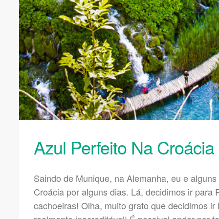
Azul Perfeito Na Croácia
Saindo de Munique, na Alemanha, eu e alguns 
Croácia por alguns dias. Lá, decidimos ir para P
cachoeiras! Olha, muito grato que decidimos ir