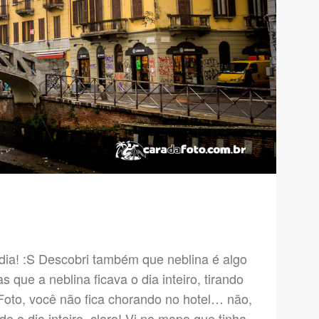
dia! :S Descobri também que neblina é algo
que a neblina ficava o dia inteiro, tirando
Foto, você não fica chorando no hotel… não,
o o dia inteiro, claro! Vi no mapa que tinha