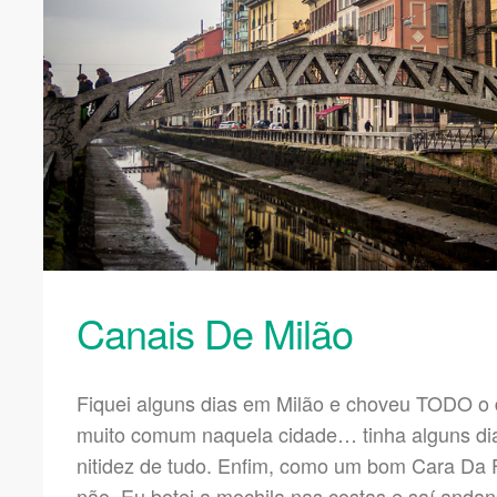
Canais De Milão
Fiquei alguns dias em Milão e choveu TODO o 
muito comum naquela cidade… tinha alguns dias 
nitidez de tudo. Enfim, como um bom Cara Da 
não. Eu botei a mochila nas costas e saí andand