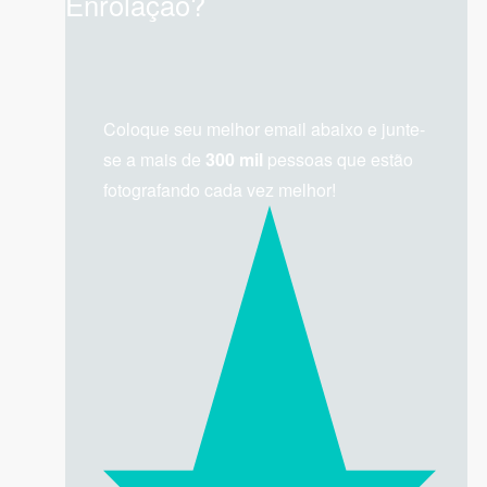
Enrolação?
Coloque seu melhor email abaixo e junte-
se a mais de
300 mil
pessoas que estão
fotografando cada vez melhor!