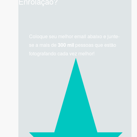
Enrolação?
Coloque seu melhor email abaixo e junte-
se a mais de
300 mil
pessoas que estão
fotografando cada vez melhor!