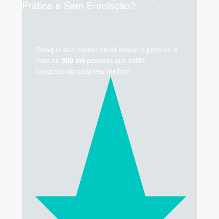
Prática e Sem Enrolação?
Coloque seu melhor email abaixo e junte-se a
mais de
300 mil
pessoas que estão
fotografando cada vez melhor!