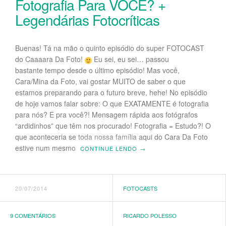
Fotografia Para VOCÊ? +
Legendárias Fotocríticas
Buenas! Tá na mão o quinto episódio do super FOTOCAST
do Caaaara Da Foto!
Eu sei, eu sei… passou
bastante tempo desde o último episódio! Mas você,
Cara/Mina da Foto, vai gostar MUITO de saber o que
estamos preparando para o futuro breve, hehe! No episódio
de hoje vamos falar sobre: O que EXATAMENTE é fotografia
para nós? E pra você?! Mensagem rápida aos fotógrafos
“ardidinhos” que têm nos procurado! Fotografia = Estudo?! O
que aconteceria se toda nossa família aqui do Cara Da Foto
estive num mesmo
CONTINUE LENDO
→
20/07/2014
FOTOCASTS
9 COMENTÁRIOS
RICARDO POLESSO