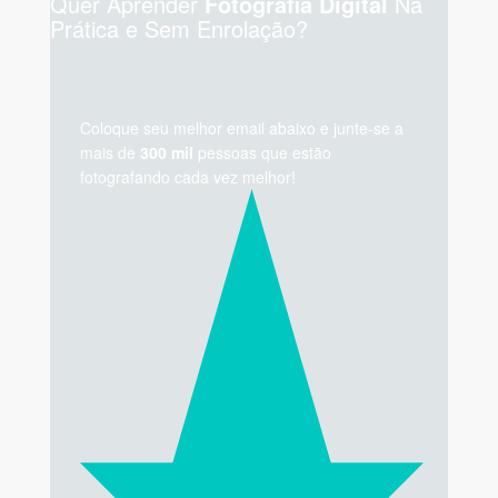
Quer Aprender
Na
Fotografia Digital
Prática e Sem Enrolação?
Coloque seu melhor email abaixo e junte-se a
mais de
300 mil
pessoas que estão
fotografando cada vez melhor!